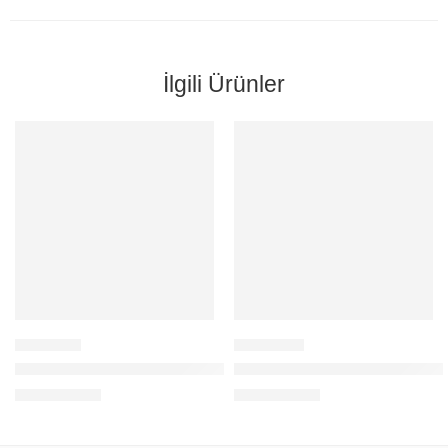
İlgili Ürünler
IP-505 POE 5MP 2.8mm LENS KIZIL ÖTESİ LED IP KAMERA
BAFF IP-5539FC POE 5MP F
56,00
$
72,00
$
+KDV
+KDV