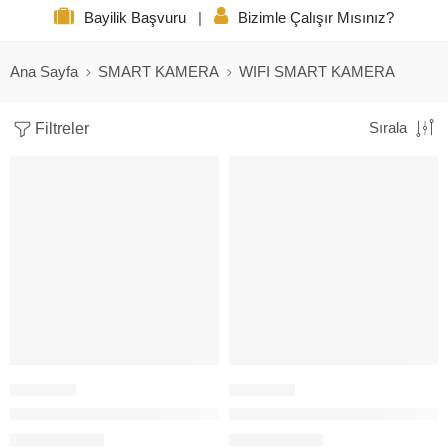
Bayilik Başvuru
|
Bizimle Çalışır Mısınız?
Ana Sayfa
SMART KAMERA
WIFI SMART KAMERA
Filtreler
Sırala
VIVA WIFI-814 ALARM 355PTZ 4KAMERA FULL COLOUR-INFR
VIVA WIFI-840 ALARM 355PT
128,00
$
128,00
$
+KDV
+KDV