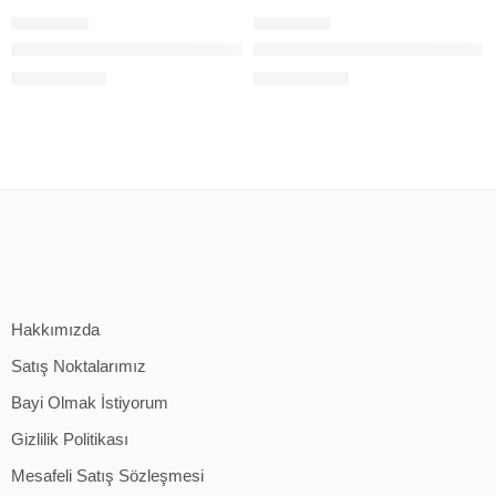
BAFF 128GB MİCRO SD CARD
BAFF 64GB MİCRO SD CARD
60,00
$
40,00
$
+KDV
+KDV
Hakkımızda
Satış Noktalarımız
Bayi Olmak İstiyorum
Gizlilik Politikası
Mesafeli Satış Sözleşmesi