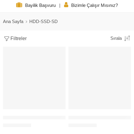
Bayilik Başvuru
|
Bizimle Çalışır Mısınız?
Ana Sayfa
HDD-SSD-SD
Filtreler
Sırala
YENİ
8TB HDD 3,5″ 7/24 GÜVENLİK DİSK
2TB HDD 3,5″ 7/24 GÜVENLİK 
980,00
$
384,00
$
+KDV
+KDV