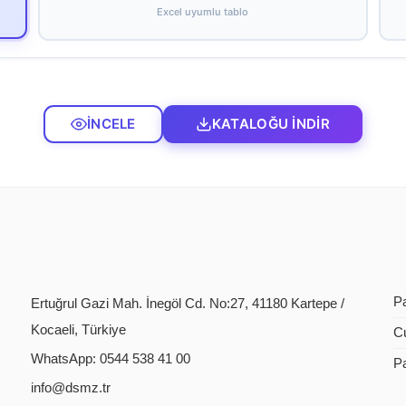
Excel uyumlu tablo
İNCELE
KATALOĞU İNDİR
P
Ertuğrul Gazi Mah. İnegöl Cd. No:27, 41180 Kartepe /
Kocaeli, Türkiye
C
WhatsApp: 0544 538 41 00
P
info@dsmz.tr