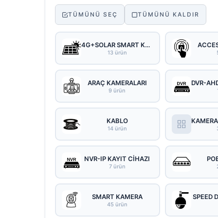
TÜMÜNÜ SEÇ
TÜMÜNÜ KALDIR
4G+SOLAR SMART KAMERA
ACCE
13 ürün
ARAÇ KAMERALARI
9 ürün
KABLO
14 ürün
NVR-IP KAYIT CİHAZI
PO
7 ürün
SMART KAMERA
SPEED 
45 ürün