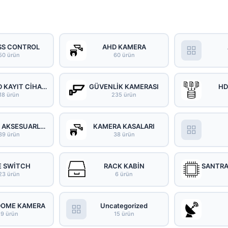
SS CONTROL
AHD KAMERA
50 ürün
60 ürün
DVR-AHD KAYIT CİHAZI
GÜVENLİK KAMERASI
HD
18 ürün
235 ürün
KAMERA AKSESUARLARI
KAMERA KASALARI
39 ürün
38 ürün
E SWİTCH
RACK KABİN
23 ürün
6 ürün
DOME KAMERA
Uncategorized
9 ürün
15 ürün