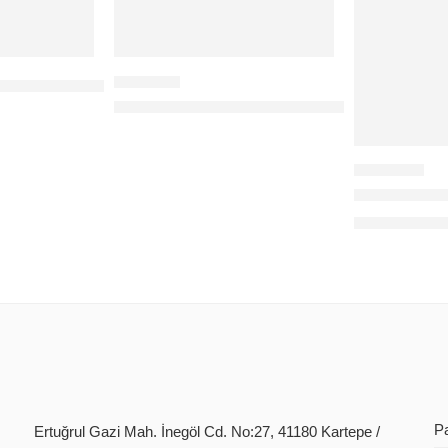
/24 GÜVENLİK DİSK
VIVA SIM 845 4G+SOLAR 10X ZOOM 5 LE
BAFF 512G
240,00
$
+KD
P
Ertuğrul Gazi Mah. İnegöl Cd. No:27, 41180 Kartepe /