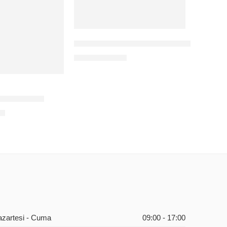
4TB HDD 3,5″ 7/24 GÜVENLİK DİSK
NS
560,00
$
+KDV
B SSD DISK
V
azartesi - Cuma
09:00 - 17:00