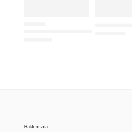
2TB HDD 3,5″ 7
BAFF 128GB MİCRO SD CARD
384,00
$
+KDV
60,00
$
+KDV
Hakkımızda