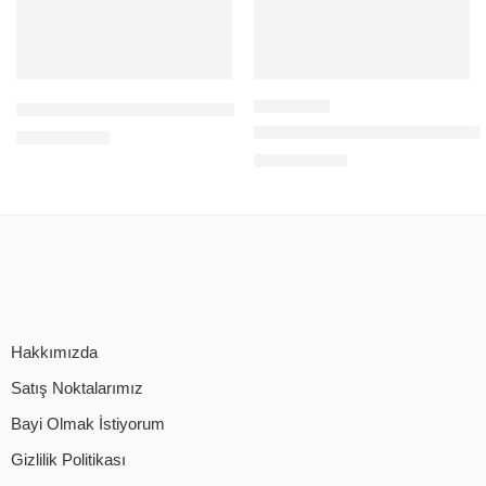
WIFI SMART KAMERA RX-83
BAFF WIFI SMART KAMERA A
56,00
$
+KDV
64,00
$
+KDV
Hakkımızda
Satış Noktalarımız
Bayi Olmak İstiyorum
Gizlilik Politikası