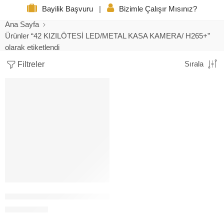
Bayilik Başvuru
|
Bizimle Çalışır Mısınız?
Ana Sayfa
Ürünler “42 KIZILÖTESİ LED/METAL KASA KAMERA/ H265+”
olarak etiketlendi
Filtreler
Sırala
IP-542 POE 5MP SAMSUNG KASA ıp KAMERA
60,00
$
+KDV