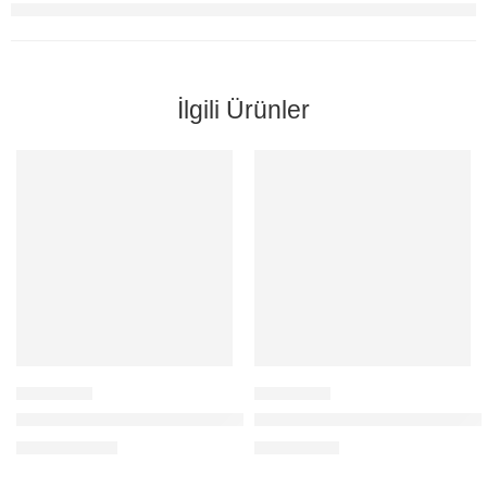
İlgili Ürünler
BAFF 10/16 GOLD MULTİSWİTCH SONLU, UYDU ANTEN SAN
BAFF ULTRA MY-9/20 HAT DAĞ
112,00
$
0,00
$
+KDV
+KDV