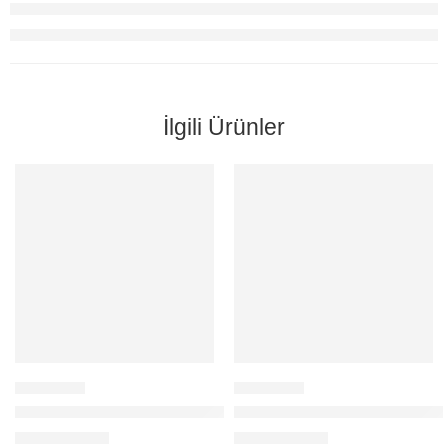
İlgili Ürünler
BAFF ULTRA MX-10/20 UYDU ANTEN SANTRALİ MERKEZİ S
BAFF 10/12 GOLD MULTİSWİ
136,00
$
104,00
$
+KDV
+KDV