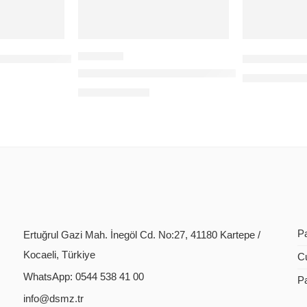
47 DUAL KAMERA+ALARM
4G + SOLA
SIM-735 4G+SOLAR V380 DUAL KAMERA
144,00
$
+KD
108,00
$
+KDV
P
Ertuğrul Gazi Mah. İnegöl Cd. No:27, 41180 Kartepe /
Kocaeli, Türkiye
C
WhatsApp: 0544 538 41 00
P
info@dsmz.tr