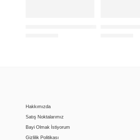
4G+SOLAR SMART KAMERA
4G SOLAR RX-
156,00
$
180,00
$
+KDV
+KDV
Hakkımızda
Satış Noktalarımız
Bayi Olmak İstiyorum
Gizlilik Politikası