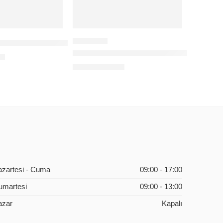
R THREE KAMERA RX-45
BAFF SIM-5700 4G+SOLAR AOV/ICS
V
124,00
$
+KDV
azartesi - Cuma
09:00 - 17:00
umartesi
09:00 - 13:00
azar
Kapalı