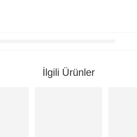
İlgili Ürünler
ÜKENMIŞ
HEPSI SATILIP TÜKENMIŞ