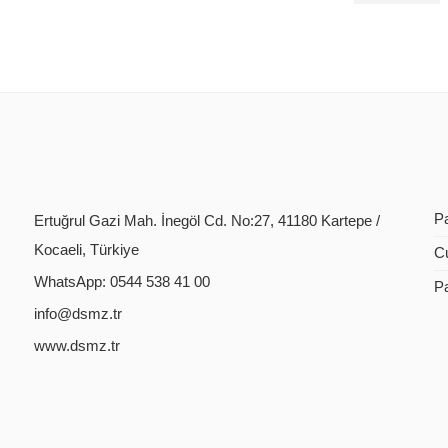
P
Ertuğrul Gazi Mah. İnegöl Cd. No:27, 41180 Kartepe /
Kocaeli, Türkiye
C
WhatsApp: 0544 538 41 00
P
info@dsmz.tr
www.dsmz.tr