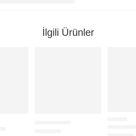
İlgili Ürünler
F KONNEKTÖR
REX DİSEq
-01
0,18
$
+KDV
4,00
$
+KDV