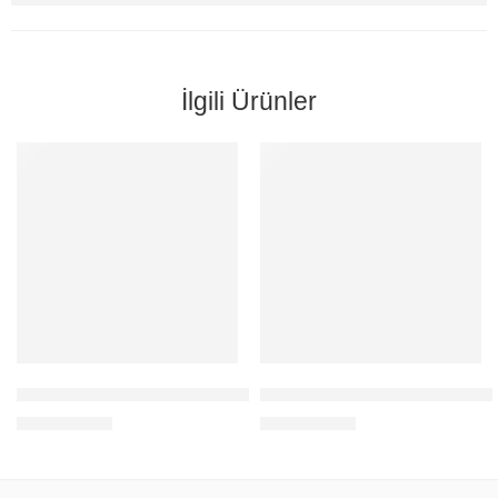
İlgili Ürünler
WT-1712 WIEGAND / FS-AC-A9-S-EM
BG-1106 BUTON / FS-NT86-11
36,00
$
26,00
$
+KDV
+KDV