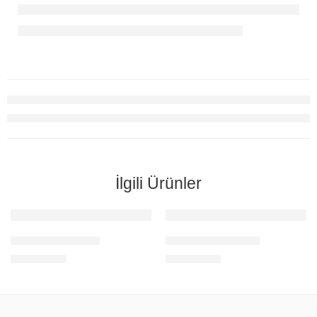
İlgili Ürünler
HDMI ARA KABLO
HDMI ARA UZATICI
1,00
$
1,00
$
+KDV
+KDV