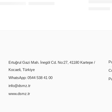
BAFF BE-9
NAK ANTEN 85CM DELİKLİ
168,00
$
+KDV
0,00
$
+KDV
P
Ertuğrul Gazi Mah. İnegöl Cd. No:27, 41180 Kartepe /
Kocaeli, Türkiye
C
WhatsApp: 0544 538 41 00
P
info@dsmz.tr
www.dsmz.tr