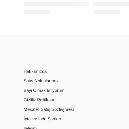
BAFF B-85 ÇANAK ANTEN 85CM
BAFF BE-85 ÇA
60,00
$
64,00
$
+KDV
+KDV
Hakkımızda
Satış Noktalarımız
Bayi Olmak İstiyorum
Gizlilik Politikası
Mesafeli Satış Sözleşmesi
İptal ve İade Şartları
İletişim