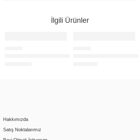
İlgili Ürünler
AHD-222 2MP 36IR LED 3.6mm LENS
AHD-222 2MP 36IR LED 3.6m
24,00
$
0,00
$
+KDV
+KDV
Hakkımızda
Satış Noktalarımız