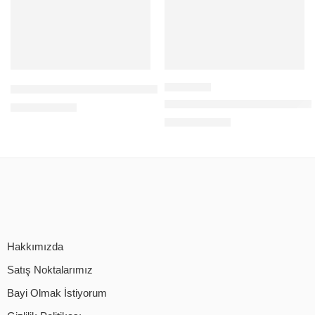
19″ TFT LED 4K MONITÖR+TV
10″ IPS PANEL HDMİ Güvenlik 
108,00
$
+KDV
132,00
$
+KDV
Hakkımızda
Satış Noktalarımız
Bayi Olmak İstiyorum