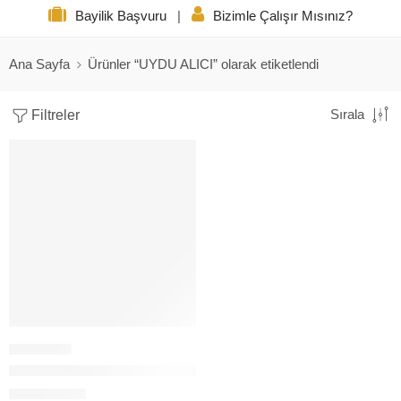
Bayilik Başvuru
|
Bizimle Çalışır Mısınız?
Ana Sayfa
Ürünler “UYDU ALICI” olarak etiketlendi
Filtreler
Sırala
BAFF HD-7700 UYDU ALICI DİSPLAY
40,00
$
+KDV