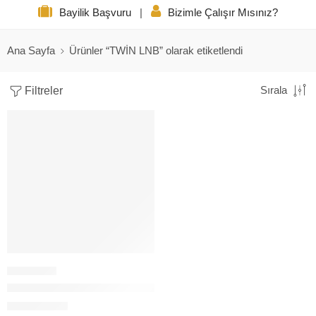
Bayilik Başvuru
|
Bizimle Çalışır Mısınız?
Ana Sayfa
Ürünler “TWİN LNB” olarak etiketlendi
Filtreler
Sırala
TWİN(ÇİFTLİ) LNB SLİM BAFF BA-2
12,00
$
+KDV