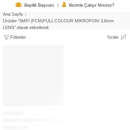
Bayilik Başvuru
|
Bizimle Çalışır Mısınız?
Ana Sayfa
Ürünler “5MP/ (FCM)FULL COLOUR MİKROFON/ 3.6mm
LENS” olarak etiketlendi
Filtreler
Sırala
BAFF IP-5517FCM POE 5MP FULL COLOUR Mic.IP KAMERA
72,00
$
+KDV