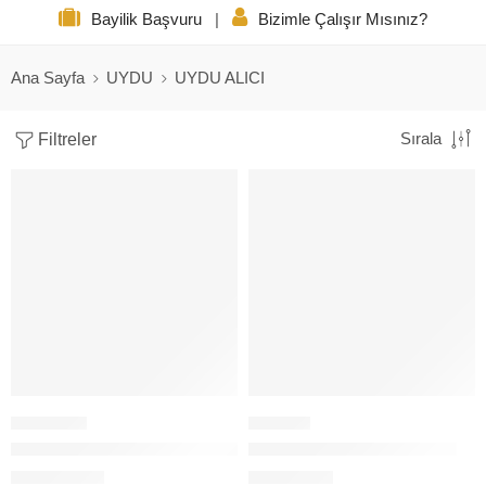
Bayilik Başvuru
|
Bizimle Çalışır Mısınız?
Ana Sayfa
UYDU
UYDU ALICI
Filtreler
Sırala
HEPSI SATILIP TÜKENMIŞ
BAFF HD-7700 UYDU ALICI DİSPLAY
SD-800 SCART UYDU ALICI
40,00
$
0,00
$
+KDV
+KDV